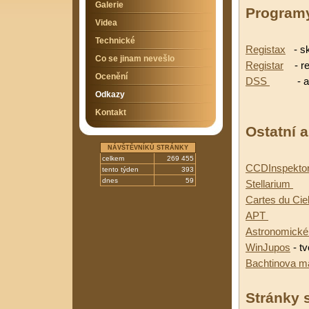
Galerie
Programy
Videa
Technické
Registax
- sk
Co se jinam nevešlo
Registar
- reg
Ocenění
DSS
- autom
Odkazy
Kontakt
Ostatní 
NÁVŠTĚVNÍKŮ STRÁNKY
celkem
269 455
CCDInspekto
tento týden
393
dnes
59
Stellarium
- 
Cartes du Cie
APT
- plán
Astronomické
WinJupos
- tv
Bachtinova 
Stránky 