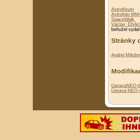
Astrofórum
- 
Astrofoto MM
SpaceWalk
-
Václav Ehrlic
bohužel vydal
Stránky 
Andrej Miloše
Modifika
ÚpravaNEQ-
Úprava NEQ-